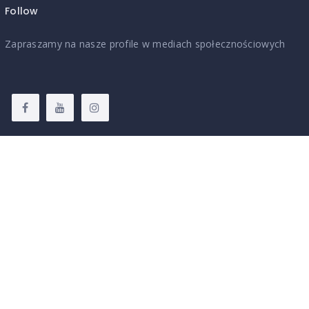
Follow
Zapraszamy na nasze profile w mediach społecznościowych
Wesprzyj nas
Jeśli kultura i jej twórcy są dla Ciebie ważni i doceniasz ich pracę
to łączy nas bardzo dużo.
Legalna Kultura dąży do rozwiązania jednego z
najistotniejszych problemów współczesnej kultury – jak z niej
korzystać, zachowując wolność własną i nie ograniczając
cudzej.