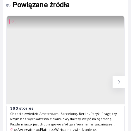
Powiązane źródła
360 stories
Chcecie zwiedzić Amsterdam, Barcelonę, Berlin, Paryż, Pragę czy
Rzym bez wychodzenia z domu? Wystarczy wejść na tę stronę.
Każde miasto jest drobiazgowo sfotografowane; najważniejsze
obiekty architektury, muzea i inne ciekawostki można obejrzeć z
xx
xx
xx
xx
Agregator
Płatne
Wirtualne zwiedzanie